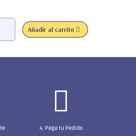
$43,99
hasta
$130,99
Añadir al carrito
os
es

 te
4. Paga tu Pedido