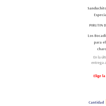
Sanduchito
Especia
PIRUTIN 
Los Bocadi
para el
charo
En la úl
entrega a
Elige l
Cantidad