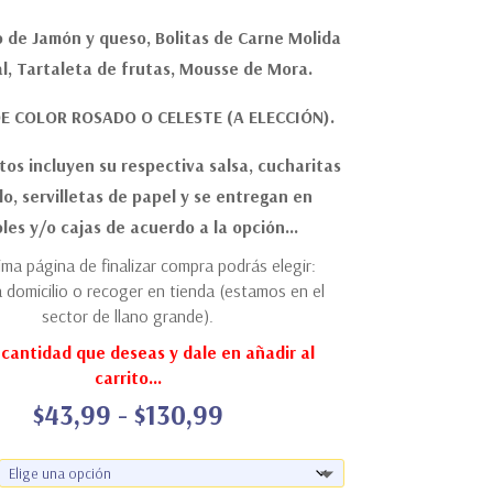
 de Jamón y queso, Bolitas de Carne Molida
l, Tartaleta de frutas, Mousse de Mora.
DE COLOR ROSADO O CELESTE (A ELECCIÓN).
tos incluyen su respectiva salsa, cucharitas
lo, servilletas de papel y se entregan en
les y/o cajas de acuerdo a la opción…
tima página de finalizar compra podrás elegir:
 domicilio o recoger en tienda (estamos en el
sector de llano grande).
a cantidad que deseas y dale en añadir al
carrito…
Rango
$
43,99
-
$
130,99
de
precios:
desde