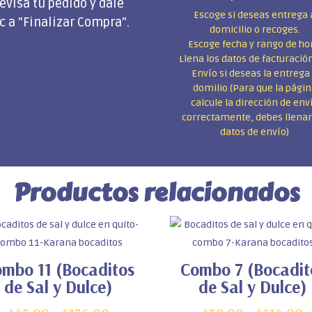
evisa tu pedido y dale
Escoge si deseas entrega 
ic a "Finalizar Compra".
domicilio o recoges.
Escoge fecha y rango de ho
Llena los datos de facturació
Envío si deseas la entrega
domilio (Para que la pági
calcule la dirección de env
correctamente, debes llenar
datos de envío)
Productos relacionados
mbo 11 (Bocaditos
Combo 7 (Bocadit
de Sal y Dulce)
de Sal y Dulce)