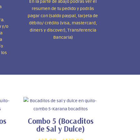
En la parte de abajo podrás ver el
a
resumen de tu pedido y podrás
pagar con (saldo paypal, tarjeta de
ra.
débito/ crédito (visa, mastercard,
n y/o
diners y discover), Transferencia
 a
Bancaria)
na
ío
 los
os
Combo 5 (Bocaditos
de Sal y Dulce)