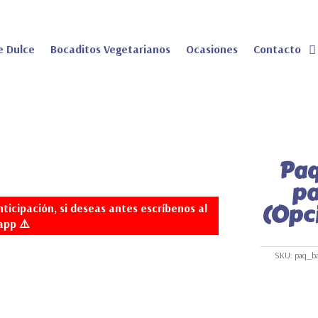
e Dulce
Bocaditos Vegetarianos
Ocasiones
Contacto
Paq
pa
(Opci
ticipación, si deseas antes escríbenos al
app ⚠️
SKU:
paq_b