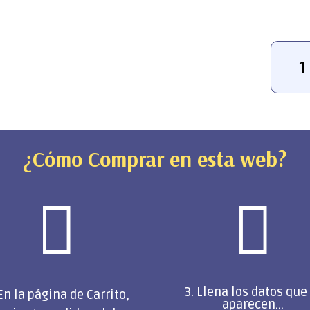
Paquete
de
Bocadit
para
Baby
Shower
2
¿Cómo Comprar en esta web?
(Opcion
de
Sal


y
Dulce)
cantidad
3. Llena los datos que
 En la página de Carrito,
aparecen...