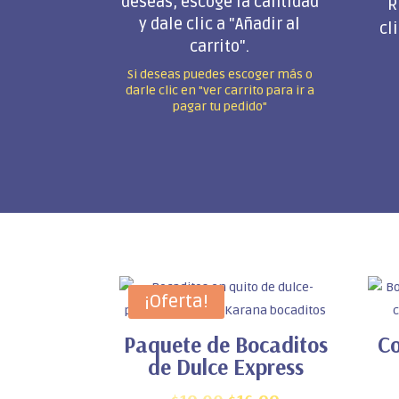
deseas, escoge la cantidad
R
y dale clic a "Añadir al
cl
carrito".
Si deseas puedes escoger más o
darle clic en "ver carrito para ir a
pagar tu pedido"
¡Oferta!
Paquete de Bocaditos
Co
de Dulce Express