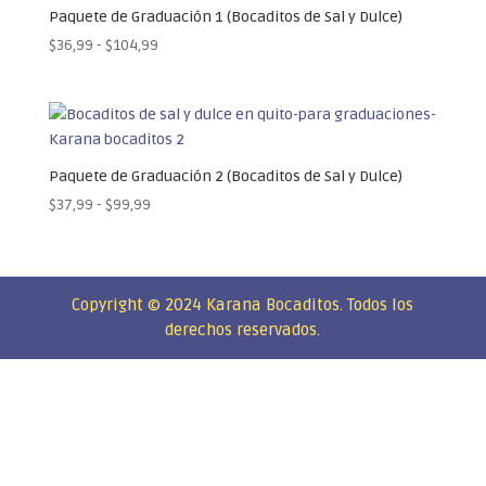
Paquete de Graduación 1 (Bocaditos de Sal y Dulce)
Rango
$
36,99
-
$
104,99
de
precios:
desde
$36,99
hasta
Paquete de Graduación 2 (Bocaditos de Sal y Dulce)
$104,99
Rango
$
37,99
-
$
99,99
de
precios:
desde
$37,99
Copyright © 2024 Karana Bocaditos. Todos los
hasta
derechos reservados.
$99,99